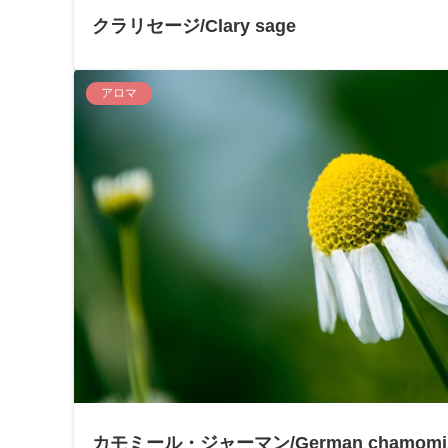
クラリセージ/Clary sage
アロマ
カモミール・ジャーマン/German chamomi