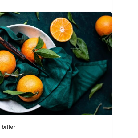
itter