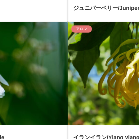
ジュニパーベリー/Juniper 
アロマ
le
イランイラン/Ylang ylan