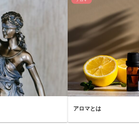
アロマ
アロマとは