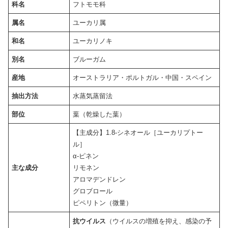
科名
フトモモ科
属名
ユーカリ属
和名
ユーカリノキ
別名
ブルーガム
産地
オーストラリア・ポルトガル・中国・スペイン
抽出方法
水蒸気蒸留法
部位
葉（乾燥した葉）
【主成分】1.8-シネオール［ユーカリプトー
ル］
α-ピネン
主な成分
リモネン
アロマデンドレン
グロブロール
ピペリトン（微量）
抗ウイルス
（ウイルスの増殖を抑え、感染の予