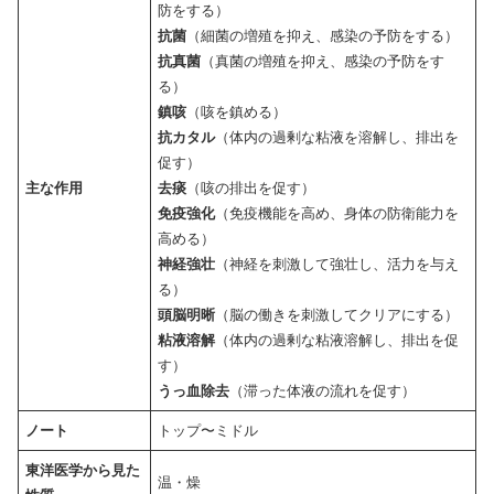
防をする）
抗菌
（細菌の増殖を抑え、感染の予防をする）
抗真菌
（真菌の増殖を抑え、感染の予防をす
る）
鎮咳
（咳を鎮める）
抗カタル
（体内の過剰な粘液を溶解し、排出を
促す）
主な作用
去痰
（咳の排出を促す）
免疫強化
（免疫機能を高め、身体の防衛能力を
高める）
神経強壮
（神経を刺激して強壮し、活力を与え
る）
頭脳明晰
（脳の働きを刺激してクリアにする）
粘液溶解
（体内の過剰な粘液溶解し、排出を促
す）
うっ血除去
（滞った体液の流れを促す）
ノート
トップ〜ミドル
東洋医学から見た
温・燥