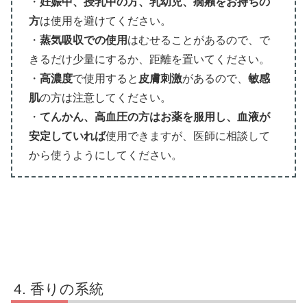
・
妊娠中、授乳中の方、乳幼児、癇癪をお持ちの
方
は使用を避けてください。
・
蒸気吸収での使用
はむせることがあるので、で
きるだけ少量にするか、距離を置いてください。
・
高濃度
で使用すると
皮膚刺激
があるので、
敏感
肌
の方は注意してください。
・
てんかん、高血圧の方はお薬を服用し、血液が
安定していれば
使用できますが、医師に相談して
から使うようにしてください。
香りの系統